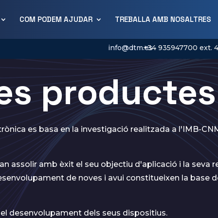
COM PODEM AJUDAR
TREBALLA AMB NOSALTRES
info@dtm.es
+34 935947700 ext. 
res productes
trònica es basa en la investigació realitzada a l'IMB-CN
an assolir amb èxit el seu objectiu d'aplicació i la seva r
 desenvolupament de noves i avui constitueixen la base
 el desenvolupament dels seus dispositius.