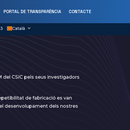
PORTAL DE TRANSPARÈNCIA
CONTACTE
435527
Català
English
Castellano
M del CSIC pels seus investigadors
epetibilitat de fabricació es van
 del desenvolupament dels nostres