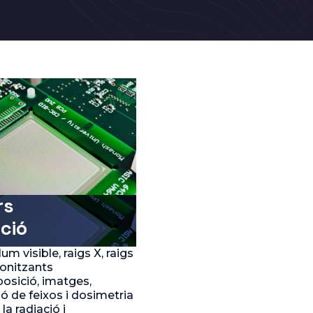
rs
ció
um visible, raigs X, raigs
 ionitzants
osició, imatges,
ó de feixos i dosimetria
la radiació i