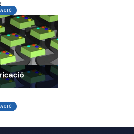
ó
ACIÓ
icació
ACIÓ