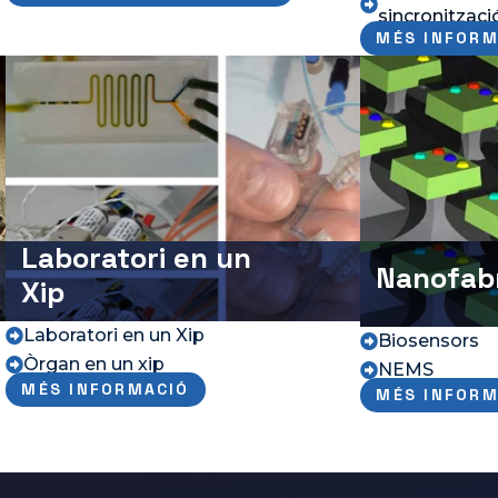

sincronitzaci
MÉS INFORM
Laboratori en un
Nanofabr
Xip
Laboratori en un Xip

Biosensors

Òrgan en un xip

NEMS

MÉS INFORMACIÓ
MÉS INFORM