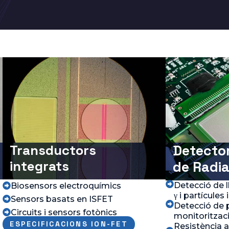
Transductors
Detecto
integrats
de Radia

Detecció de ll
Biosensors electroquímics

γ i partícules
Sensors basats en ISFET


Detecció de p
Circuits i sensors fotònics

monitoritzaci
ESPECIFICACIONS ION-FET
Resistència a 