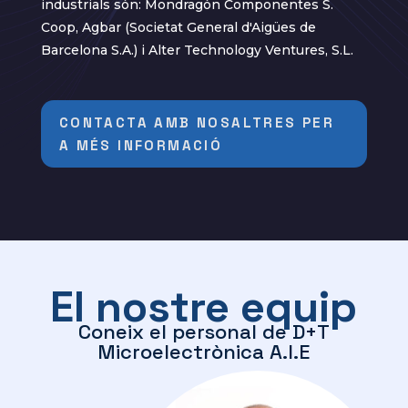
industrials són: Mondragón Componentes S.
Coop, Agbar (Societat General d'Aigües de
Barcelona S.A.) i Alter Technology Ventures, S.L.
CONTACTA AMB NOSALTRES PER
A MÉS INFORMACIÓ
El nostre equip
Coneix el personal de D+T
Microelectrònica A.I.E