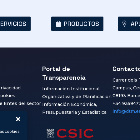
ERVICIOS
PRODUCTOS
AP
Portal de
Contact
Transparencia
Carrer dels 
Privacidad
Campus, Cer
Información Institucional,
Cookies
08193 Barce
Organizativa y de Planificación
e Entes del sector
+34 935947
Información Económica,
info@dtm.e
Presupuestaria y Estadística
las cookies