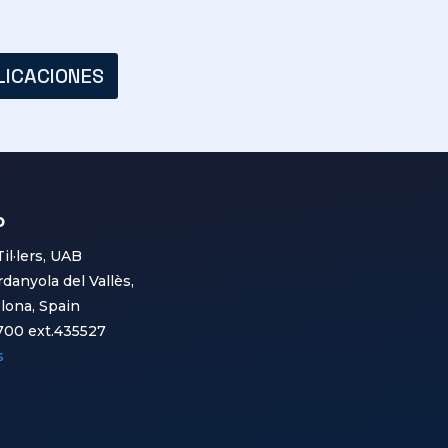
LICACIONES
o
Til·lers, UAB
danyola del Vallès,
lona, Spain
700 ext.435527
s